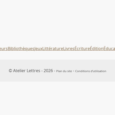
eurs
Bibliothèques
Jeux
Littérature
Livres
Écriture
Édition
Éduca
© Atelier Lettres - 2026 -
-
Plan du site
Conditions d’utilisation